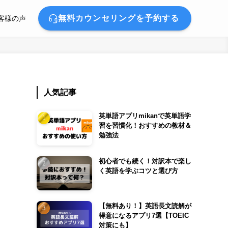
無料カウンセリングを予約する
客様の声
人気記事
英単語アプリmikanで英単語学
習を習慣化！おすすめの教材＆
勉強法
初心者でも続く！対訳本で楽し
く英語を学ぶコツと選び方
【無料あり！】英語長文読解が
得意になるアプリ7選【TOEIC
対策にも】