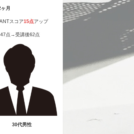
2ヶ月
SANTスコア
15点
アップ
47点→受講後62点
30代男性