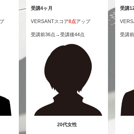
受講4ヶ月
受講1
プ
VERSANTスコア
8点
アップ
VER
受講前36点→受講後44点
受講前
20代女性