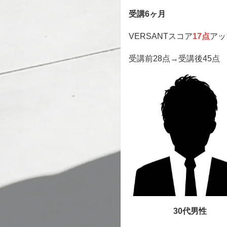
受講6ヶ月
VERSANTスコア
17点
アッ
受講前28点→受講後45点
30代男性