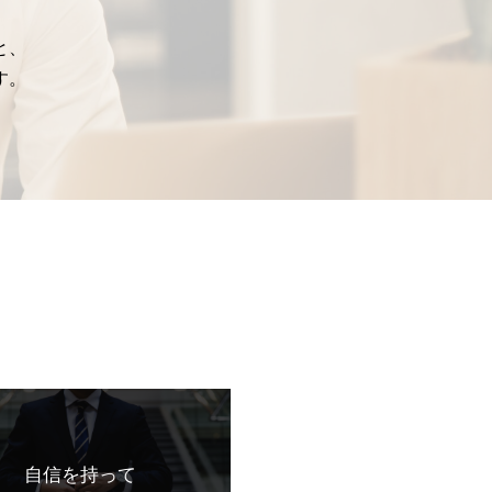
と、
す。
自信を持って