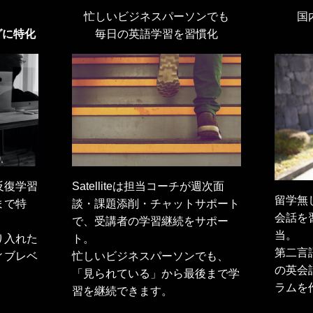
忙しいビジネスパーソンでも
国
グに特化
毎日の英語学習を習慣化
反復学習
Satelliteは担当コーチが週次面
留学無
まで特
談・課題添削・チャットサポート
会話を
で、受講者の学習継続をサポー
当。
り入れた
ト。
第二言
ィブレベ
忙しいビジネスパーソンでも、
の英会
「見られている」から最後まで学
ラムを
習を継続できます。