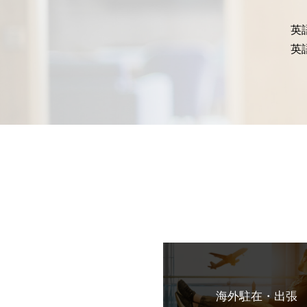
英
英
海外駐在・出張