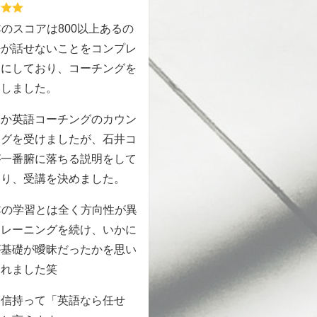
ICのスコアは800以上あるの
語が話せないことをコンプレ
スにしており、コーチングを
いしました。
つか英語コーチングのカウン
ングを受けましたが、石井コ
が一番腑に落ちる説明をして
さり、受講を決めました。
ICの学習とは全く方向性が異
トレーニングを続け、いかに
が基礎が曖昧だったかを思い
されました笑
自信持って「英語なら任せ