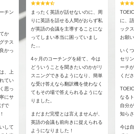
ーチン
まったく英語が話せないのに、周
TOE
りに英語を話せる人間がおらず私
に、
が英語の会議を主導することにな
ック
てか
ってしまい本当に困っていまし
お願
グテス
た…
良かっ
いく
4ヶ月のコーチングを経て、今は
セリ
どういうことを聞きたいのかがリ
ーチ
は、上
スニングできるようになり、簡単
くだ
れてい
な受け答えなら翻訳機を使わなく
く思っ
TOE
てもその場で答えられるようにな
寧にサ
なる
りました。
げで
自分
！
まだまだ完璧とは言えませんが、
知ら
英語の会議も前向きに捉えられる
いして
今は
ようになりました！