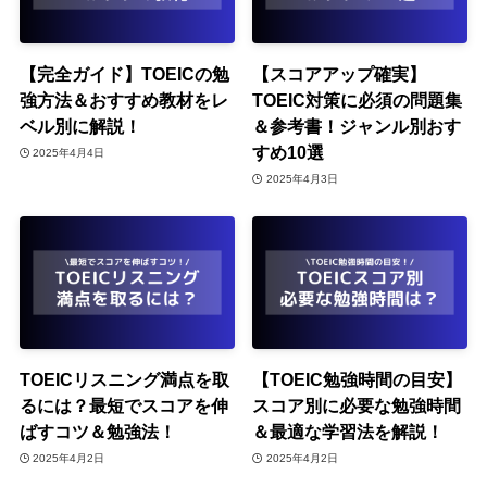
【完全ガイド】TOEICの勉
【スコアアップ確実】
強方法＆おすすめ教材をレ
TOEIC対策に必須の問題集
ベル別に解説！
＆参考書！ジャンル別おす
すめ10選
2025年4月4日
2025年4月3日
TOEICリスニング満点を取
【TOEIC勉強時間の目安】
るには？最短でスコアを伸
スコア別に必要な勉強時間
ばすコツ＆勉強法！
＆最適な学習法を解説！
2025年4月2日
2025年4月2日