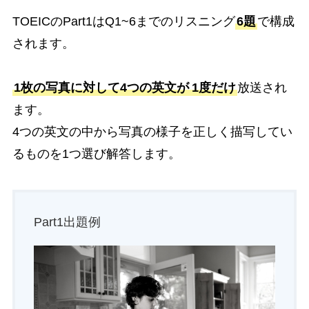
TOEICのPart1はQ1~6までのリスニング
6題
で構成
されます。
1枚の写真に対して4つの英文が
1度だけ
放送され
ます。
4つの英文の中から写真の様子を正しく描写してい
るものを1つ選び解答します。
Part1出題例