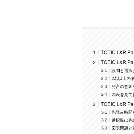
TOEIC L&R 
TOEIC L&R P
設問と選択
2名以上の
発言の意図
図表を見て
TOEIC L&R
先読み時間
選択肢は先
図表問題と