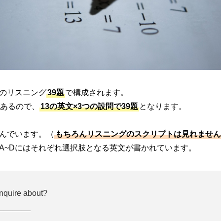
0までのリスニング
39題
で構成されます。
があるので、
13の英文×3つの設問で39題
となります。
んでいます。（
もちろんリスニングのスクリプトは見れません
A~Dにはそれぞれ選択肢となる英文が書かれています。
nquire about?
_______
_______