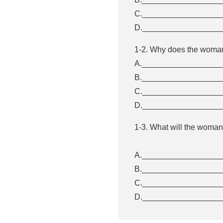
C._________________
D._________________
1-2. Why does the woman
A.__________________
B.__________________
C._________________
D._________________
1-3. What will the woman
A.__________________
B.__________________
C._________________
D._________________