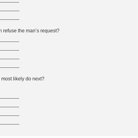
________
________
 refuse the man’s request?
_______
_______
________
________
 most likely do next?
_______
_______
________
________