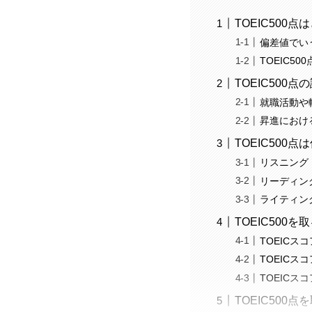
TOEIC500
偏差値でいう
TOEIC5
TOEIC500点
就職活動や転
昇進における
TOEIC500
リスニング
リーディン
ライティン
TOEIC500
TOEICス
TOEICス
TOEICス
TOEIC500