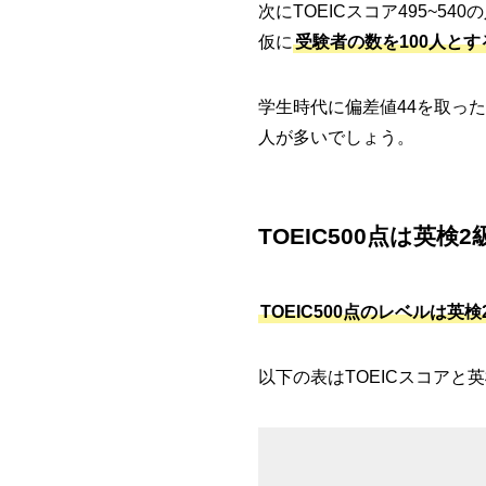
次にTOEICスコア495~540
仮に
受験者の数を100人とす
学生時代に偏差値44を取った
人が多いでしょう。
TOEIC500点は英検
TOEIC500点のレベルは英
以下の表はTOEICスコアと