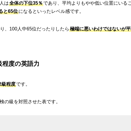
の人は
全体の下位35％
であり、平均よりもやや低い位置にいる
ると65位
になるといったレベル感です。
り、100人中65位だったりしたら
極端に悪いわけではないが平
2級程度の英語力
検2級程度
です。
英検の級を対照させた表です。