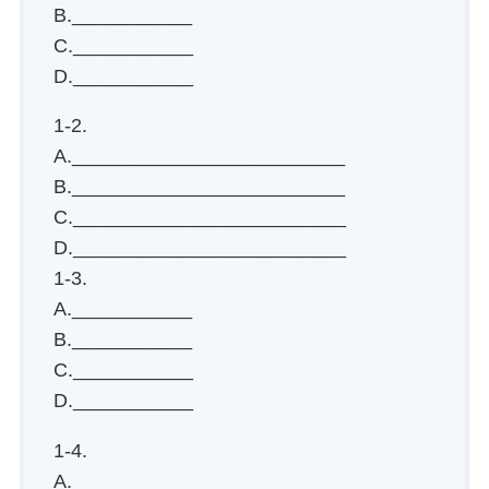
B.___________
C.___________
D.___________
1-2.
A._________________________
B._________________________
C._________________________
D._________________________
1-3.
A.___________
B.___________
C.___________
D.___________
1-4.
A.___________