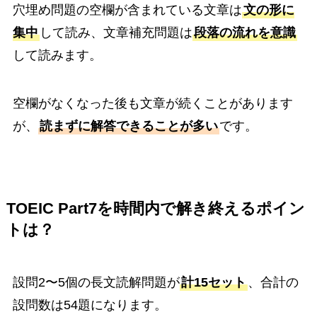
穴埋め問題の空欄が含まれている文章は
文の形に
集中
して読み、文章補充問題は
段落の流れを意識
して読みます。
空欄がなくなった後も文章が続くことがあります
が、
読まずに解答できることが多い
です。
TOEIC Part7を時間内で解き終えるポイン
トは？
設問2〜5個の長文読解問題が
計15セット
、合計の
設問数は54題になります。