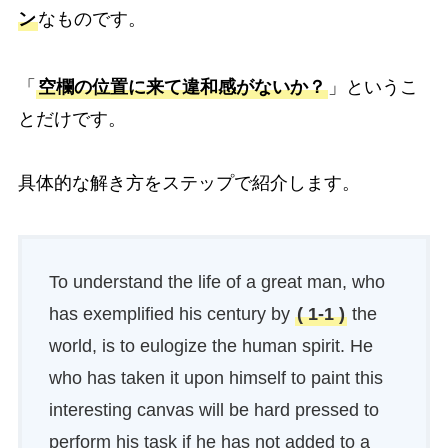
ン
なものです。
「
空欄の位置に来て違和感がないか？
」というこ
とだけです。
具体的な解き方をステップで紹介します。
To understand the life of a great man, who
has exemplified his century by
( 1-1 )
the
world, is to eulogize the human spirit. He
who has taken it upon himself to paint this
interesting canvas will be hard pressed to
perform his task if he has not added to a